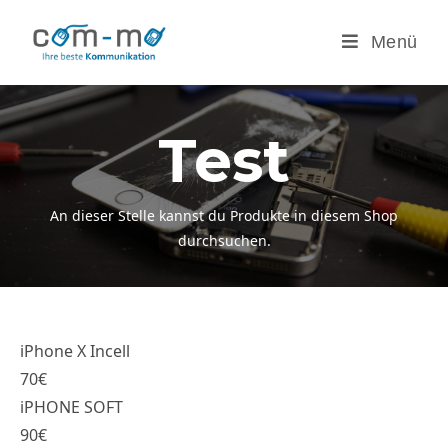
Zum
Inhalt
Menü
springen
Test
An dieser Stelle kannst du Produkte in diesem Shop
durchsuchen.
iPhone X Incell
70€
iPHONE SOFT
90€