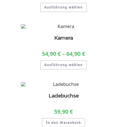
Dieses
Ausführung wählen
Produkt
weist
mehrere
Varianten
auf.
Die
Optionen
können
Kamera
auf
der
Produktseite
gewählt
54,90
€
–
64,90
€
Preisspanne:
werden
54,90 €
bis
Dieses
64,90 €
Ausführung wählen
Produkt
weist
mehrere
Varianten
auf.
Die
Optionen
können
Ladebuchse
auf
der
Produktseite
gewählt
59,90
€
werden
In den Warenkorb