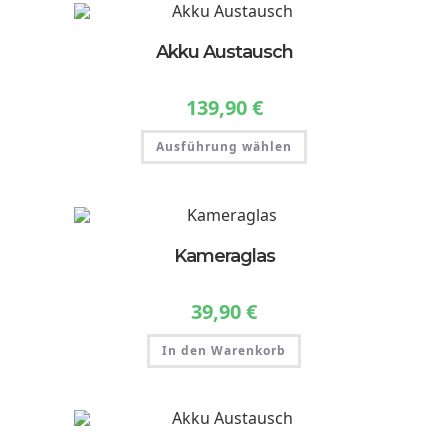
Akku Austausch
139,90
€
Dieses
Ausführung wählen
Produkt
weist
mehrere
Varianten
auf.
Die
Optionen
können
Kameraglas
auf
der
Produktseite
gewählt
39,90
€
werden
In den Warenkorb