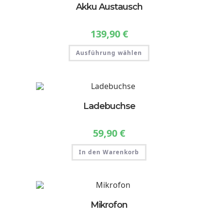
können
Akku Austausch
auf
der
Produktseite
gewählt
139,90
€
werden
Dieses
Ausführung wählen
Produkt
weist
mehrere
Varianten
auf.
Die
Optionen
können
Ladebuchse
auf
der
Produktseite
gewählt
59,90
€
werden
In den Warenkorb
Mikrofon