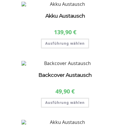
Akku Austausch
139,90
€
Dieses
Ausführung wählen
Produkt
weist
mehrere
Varianten
auf.
Die
Optionen
können
Backcover Austausch
auf
der
Produktseite
gewählt
49,90
€
werden
Dieses
Ausführung wählen
Produkt
weist
mehrere
Varianten
auf.
Die
Optionen