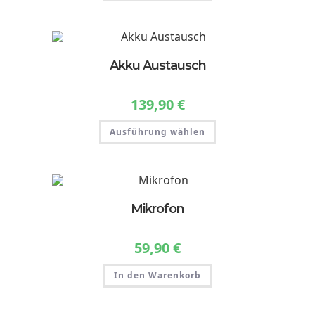
Akku Austausch
139,90
€
Dieses
Ausführung wählen
Produkt
weist
mehrere
Varianten
auf.
Die
Optionen
können
Mikrofon
auf
der
Produktseite
gewählt
59,90
€
werden
In den Warenkorb