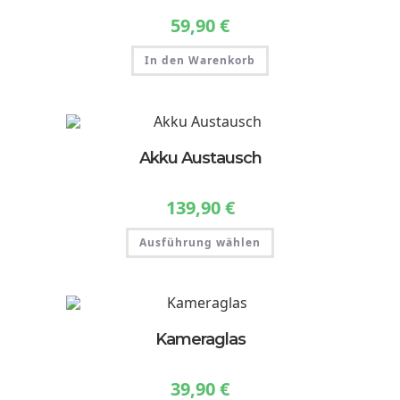
59,90
€
In den Warenkorb
Akku Austausch
139,90
€
Dieses
Ausführung wählen
Produkt
weist
mehrere
Varianten
auf.
Die
Optionen
können
Kameraglas
auf
der
Produktseite
gewählt
39,90
€
werden