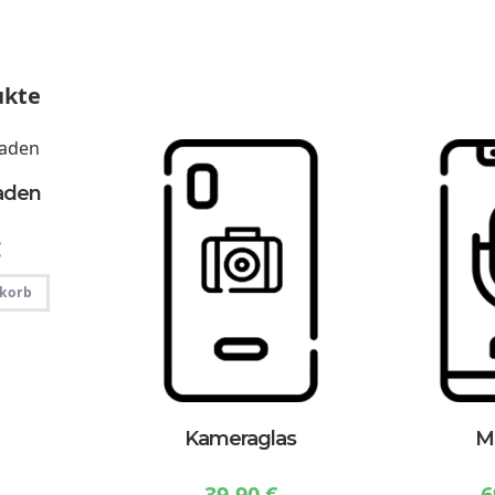
ukte
aden
€
korb
Kameraglas
M
39,90
€
6