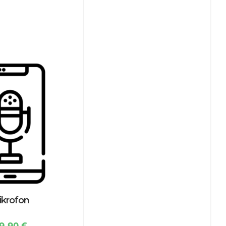
ikrofon
9,90
€