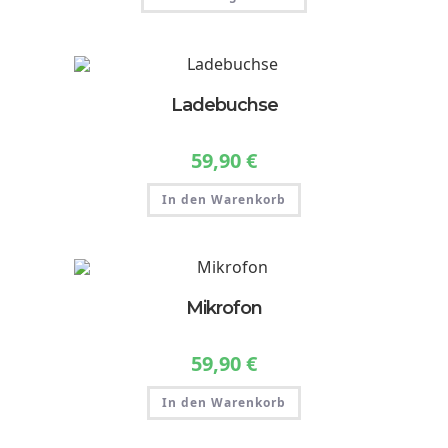
weist
mehrere
Varianten
auf.
Die
Optionen
können
Ladebuchse
auf
der
Produktseite
gewählt
59,90
€
werden
In den Warenkorb
Mikrofon
59,90
€
In den Warenkorb