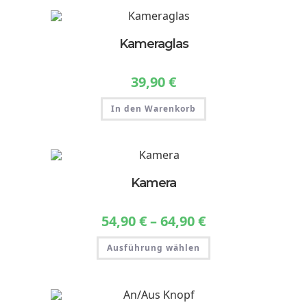
Kameraglas
39,90
€
In den Warenkorb
Kamera
54,90
€
–
64,90
€
Preisspanne:
54,90 €
bis
Dieses
64,90 €
Ausführung wählen
Produkt
weist
mehrere
Varianten
auf.
Die