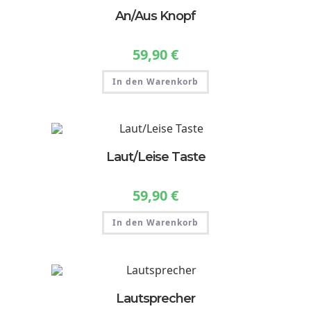
Optionen
können
An/Aus Knopf
auf
der
Produktseite
gewählt
59,90
€
werden
In den Warenkorb
Laut/Leise Taste
59,90
€
In den Warenkorb
Lautsprecher