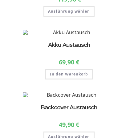
Dieses
Ausführung wählen
Produkt
weist
mehrere
Varianten
auf.
Die
Optionen
können
Akku Austausch
auf
der
Produktseite
gewählt
69,90
€
werden
In den Warenkorb
Backcover Austausch
49,90
€
Dieses
Ausführung wählen
Produkt