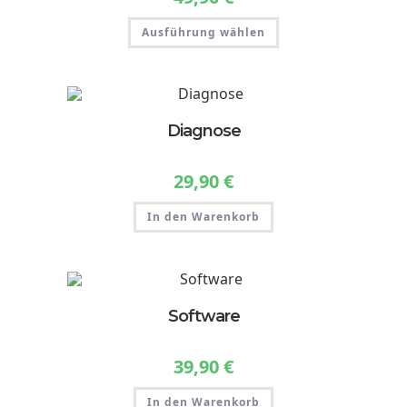
Dieses
Ausführung wählen
Produkt
weist
mehrere
Varianten
auf.
Die
Optionen
können
Diagnose
auf
der
Produktseite
gewählt
29,90
€
werden
In den Warenkorb
Software
39,90
€
In den Warenkorb